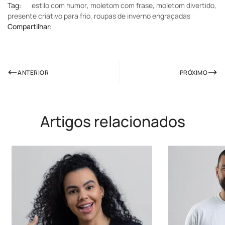
Tag:
estilo com humor
,
moletom com frase
,
moletom divertido
,
presente criativo para frio
,
roupas de inverno engraçadas
Compartilhar:
ANTERIOR
PRÓXIMO
Artigos relacionados
Confirm your age
Are you 18 years old or older?
NO, I'M NOT
YES, I AM