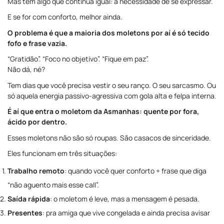
Mas tem algo que continua igual: a necessidade de se expressar.
E se for com conforto, melhor ainda.
O problema é que a maioria dos moletons por aí é só tecido
fofo e frase vazia.
“Gratidão”. “Foco no objetivo”. “Fique em paz”.
Não dá, né?
Tem dias que você precisa vestir o seu ranço. O seu sarcasmo. Ou
só aquela energia passivo-agressiva com gola alta e felpa interna.
É aí que entra o moletom da Asmanhas: quente por fora,
ácido por dentro.
Esses moletons não são só roupas. São casacos de sinceridade.
Eles funcionam em três situações:
Trabalho remoto
: quando você quer conforto + frase que diga
“não aguento mais esse call”.
Saída rápida
: o moletom é leve, mas a mensagem é pesada.
Presentes
: pra amiga que vive congelada e ainda precisa avisar