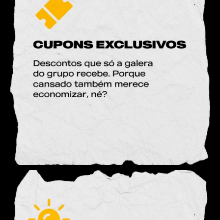
Confirm your age
Are you 18 years old or older?
NO, I'M NOT
YES, I AM