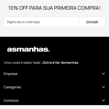
10% OFF PARA SUA PRIMEIRA COMPRA!
ENVIAR
Uma coisa é saber fazer.
Outra é ter Asmanhas.
Empresa
Quem Somos
Categorias
Comunidade Cansados Anônimos
Até 50% OFF
Revenda no Atacado
Contatos
Dia dos Pais
Seja um Afiliado
(47) 98887-2281