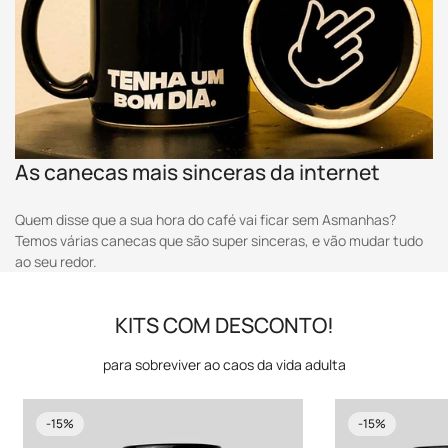
As canecas mais sinceras da internet
Quem disse que a sua hora do café vai ficar sem Asmanhas?
Temos várias canecas que são super sinceras, e vão mudar tudo
ao seu redor.
KITS COM DESCONTO!
para sobreviver ao caos da vida adulta
-15%
-15%