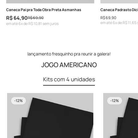
Caneca Pai pra Toda Obra Preta Asmanhas
Confirm your age
R$ 64,90
Preço
R$ 69,90
R$ 69,90
Preço
Preço
em até 6x de R$ 11,65 
em até 6x de R$ 10,81 sem juros
regular
de
regular
Are you 18 years old or older?
venda
NO, I'M NOT
YES, I AM
lançamento fresquinho pra reunir a galera!
JOGO AMERICANO
Kits com 4 unidades
-12%
-12%