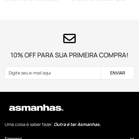
de
regular
de
regular
venda
venda
10% OFF PARA SUA PRIMEIRA COMPRA!
ENVIAR
Uma coisa é saber fazer.
Outra é ter Asmanhas.
Empresa