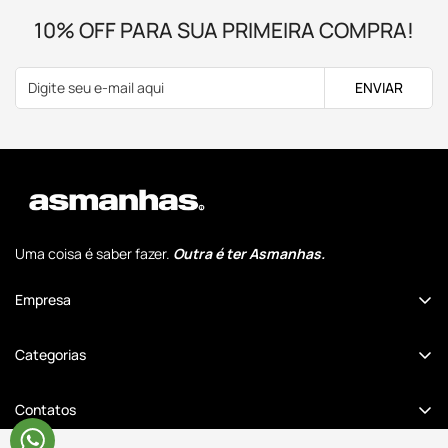
10% OFF PARA SUA PRIMEIRA COMPRA!
ENVIAR
Uma coisa é saber fazer.
Outra é ter Asmanhas.
Empresa
Quem Somos
Categorias
Comunidade Cansados Anônimos
Dia dos Pais
Revenda no Atacado
Contatos
Academia
Seja um Afiliado
(47) 98887-2281