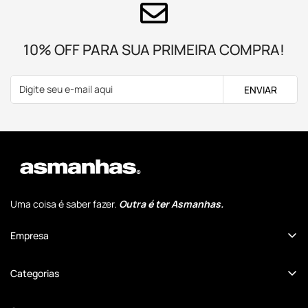
10% OFF PARA SUA PRIMEIRA COMPRA!
ENVIAR
Uma coisa é saber fazer.
Outra é ter Asmanhas.
Empresa
Quem Somos
Categorias
Comunidade Cansados Anônimos
Até 50% OFF
Revenda no Atacado