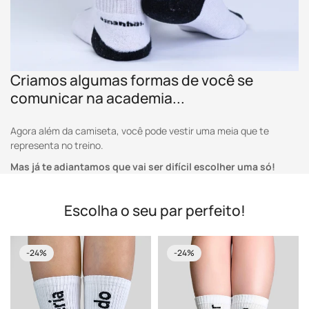
Confirm your age
Are you 18 years old or older?
Criamos algumas formas de você se
NO, I'M NOT
YES, I AM
comunicar na academia...
Agora além da camiseta, você pode vestir uma meia que te
representa no treino.
Mas já te adiantamos que vai ser difícil escolher uma só!
Escolha o seu par perfeito!
-24%
-24%