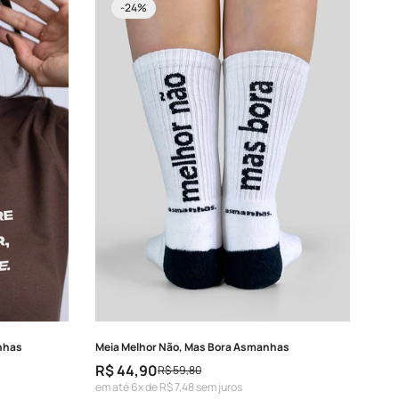
-24%
nhas
Meia Melhor Não, Mas Bora Asmanhas
R$ 44,90
R$ 59,80
Preço
Preço
em até 6x de R$ 7,48 sem juros
de
regular