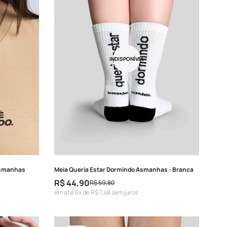
INDISPONÍVEL
Asmanhas
Meia Queria Estar Dormindo Asmanhas - Branca
R$ 44,90
R$ 59,80
Preço
Preço
em até 6x de R$ 7,48 sem juros
de
regular
venda