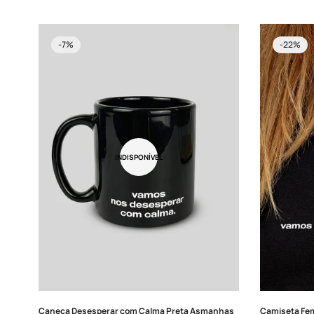
venda
venda
-7%
-22%
INDISPONÍVEL
Caneca Desesperar com Calma Preta Asmanhas
Camiseta Fe