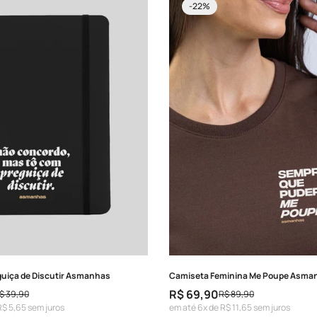
-22%
uiça de Discutir Asmanhas
Camiseta Feminina Me Poupe Asma
R$ 69,90
$ 39,90
R$ 89,90
Preço
Preço
R$ 5,65 sem juros
em até 6x de R$ 11,65 sem juros
de
regular