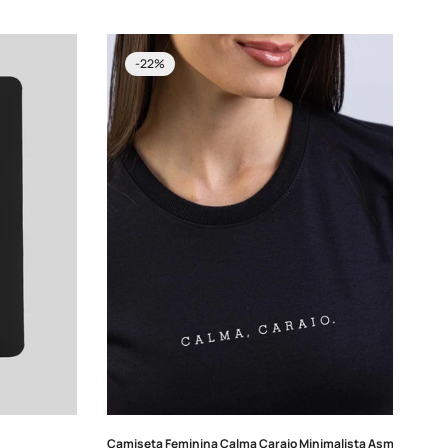
venda
-22%
Camiseta Feminina Calma Caraio Minimalista Asmanhas