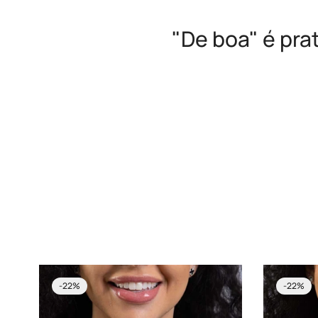
"De boa" é pra
-22%
-22%