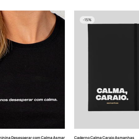
venda
-15%
Confirm your age
Are you 18 years old or older?
NO, I'M NOT
YES, I AM
minina Desesperar com Calma Asmanhas
Caderno Calma Caraio Asmanhas