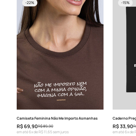
-22%
-15%
Camiseta Feminina Não Me Importo Asmanhas
Caderno Preg
R$ 69,90
R$ 33,90
R$ 89,90
R
Preço
Preço
Preço
Preço
em até 6x de R$ 11,65 sem juros
em até 6x de 
de
regular
de
regular