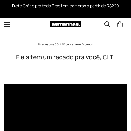
Frete Grátis pra todo Brasil em compras a partir de R$229
Fizemos uma COLLAB com a Luana Zucoloto!
E ela tem um recado pra você, CLT: