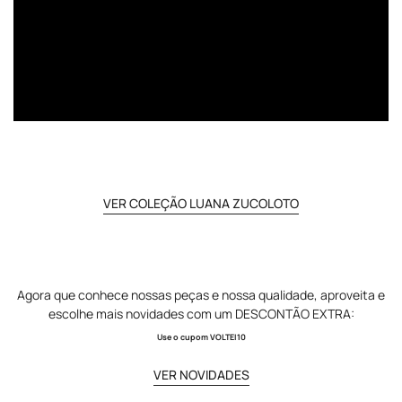
Confirm your age
Are you 18 years old or older?
NO, I'M NOT
YES, I AM
VER COLEÇÃO LUANA ZUCOLOTO
Agora que conhece nossas peças e nossa qualidade, aproveita e
escolhe mais novidades com um DESCONTÃO EXTRA:
Use o cupom VOLTEI10
VER NOVIDADES