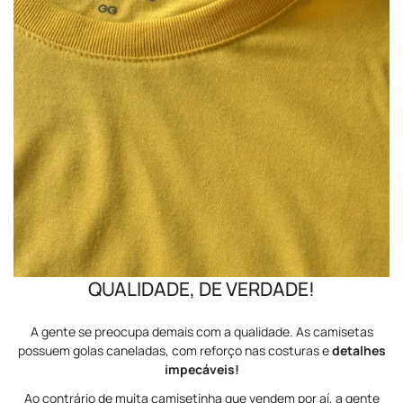
Costura:
Reforço ombro a ombro, que dá mais durabilidade e
acabamento perfeito à peça.
Modelagem:
Masculina/Unissex (corte reto, veste bem em todo
mundo).
Estampa:
Impressão em DTF (Direct To Film), alta definição,
toque suave e resistente — não racha, não desbota e mantém a
cor vibrante por muito tempo.
Observação:
A cor do produto pode variar levemente em relação
à foto, devido à iluminação, configuração da tela.
Nossa produção é própria pra garantir e entregar a melhor
qualidade.
QUALIDADE, DE VERDADE!
A gente se preocupa demais com a qualidade. As camisetas
possuem golas caneladas, com reforço nas costuras e
detalhes
impecáveis!
Ao contrário de muita camisetinha que vendem por aí, a gente