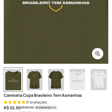
Camiseta Copa Brasileiro Tem Asmanhas
31 avaliações
R$ 52,90
R$ 99,90
ECONOMIZE
47%
Preço
Preço