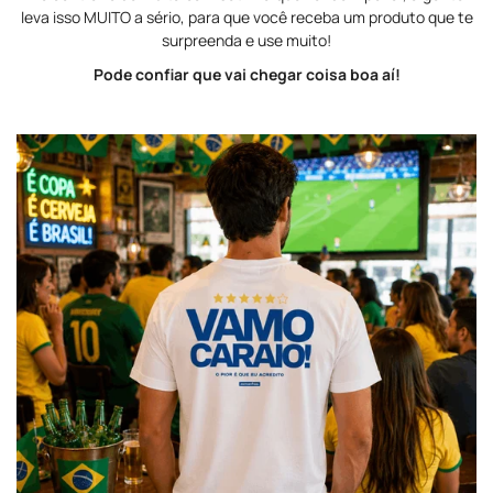
leva isso MUITO a sério, para que você receba um produto que te
surpreenda e use muito!
Pode confiar que vai chegar coisa boa aí!
Confirm your age
Are you 18 years old or older?
NO, I'M NOT
YES, I AM