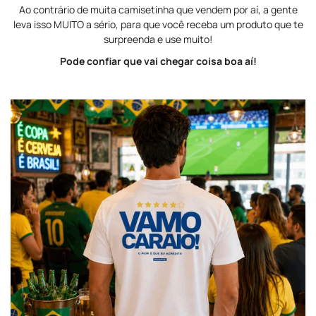
Ao contrário de muita camisetinha que vendem por aí, a gente
leva isso MUITO a sério, para que você receba um produto que te
surpreenda e use muito!
Pode confiar que vai chegar coisa boa aí!
Confirm your age
Are you 18 years old or older?
NO, I'M NOT
YES, I AM