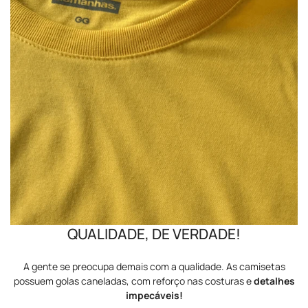
Costura:
Reforço ombro a ombro, que dá mais durabilidade e
acabamento perfeito à peça.
Modelagem:
Feminina (manga mais curtinha, modelagem
acinturada).
Estampa:
Impressão em DTF (Direct To Film), alta definição,
toque suave e resistente — não racha, não desbota e mantém a
cor vibrante por muito tempo.
Posição da estampa:
Estampa nas costas, conforme imagens
do produto.
Observação:
A cor do produto pode variar levemente em relação
à foto, devido à iluminação, configuração da tela.
Nossa produção é própria pra garantir e entregar a melhor
qualidade.
QUALIDADE, DE VERDADE!
A gente se preocupa demais com a qualidade. As camisetas
possuem golas caneladas, com reforço nas costuras e
detalhes
impecáveis!