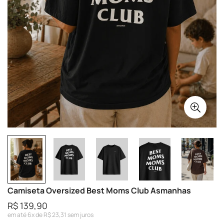
Camiseta Oversized Best Moms Club Asmanhas
R$ 139,90
Preço
regular
em até 6x de R$ 23,31 sem juros