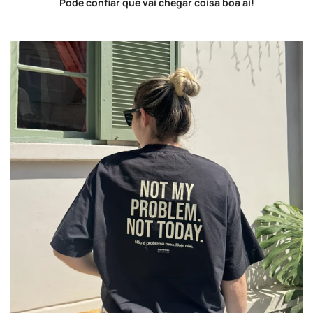
Pode confiar que vai chegar coisa boa aí!
Confirm your age
Are you 18 years old or older?
NO, I'M NOT
YES, I AM