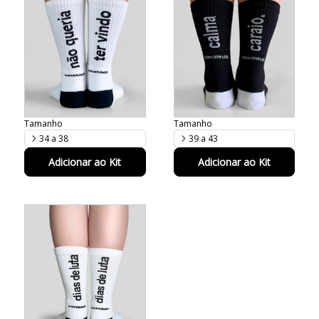
Confirm your age
Are you 18 years old or older?
NO, I'M NOT
YES, I AM
Tamanho
Tamanho
34 a 38
39 a 43
Adicionar ao Kit
Adicionar ao Kit