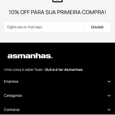
10% OFF PARA SUA PRIMEIRA COMPRA!
ENVIAR
Uma coisa é saber fazer.
Outra é ter Asmanhas.
Empresa
Quem Somos
Categorias
Comunidade Cansados Anônimos
Até 50% OFF
Revenda no Atacado
Contatos
Dia dos Pais