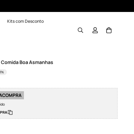
Kits com Desconto
& Comida Boa Asmanhas
3%
IRACOMPRA
ido
MPRA