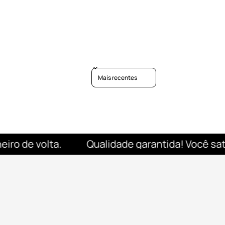
m
67% algodão e 33% poliéster
.
da frase).
 pano úmido — e super durável.
e, humor e boas histórias na mesa.
Sort reviews by
o de volta.
Qualidade garantida! Você satisfe