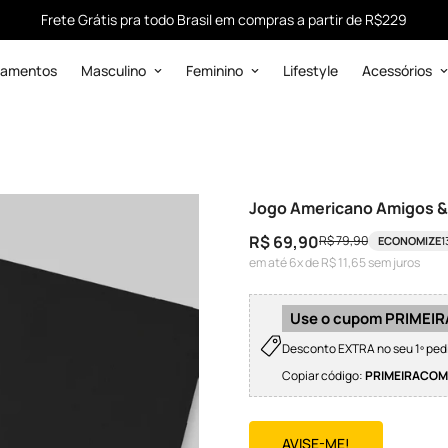
Frete Grátis pra todo Brasil em compras a partir de R$229
çamentos
Masculino
Feminino
Lifestyle
Acessórios
Jogo Americano Amigos 
R$ 69,90
R$ 79,90
ECONOMIZE
1
Preço
Preço
em até 6x de R$ 11,65 sem juros
de
regular
venda
Use o cupom PRIME
Desconto EXTRA no seu 1º ped
Copiar código:
PRIMEIRACO
AVISE-ME!