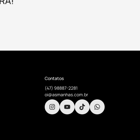
RA!
Contatos
(47) 98887-2281
oi@asmanhas.com.br