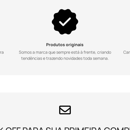
Are you 18 years old or older?
NO, I'M NOT
YES, I AM
Produtos originais
pra
Somos a marca que sempre está à frente, criando
Cam
tendências e trazendo novidades toda semana.