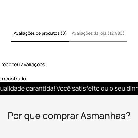
Todo preto,
30x43 cm
, feito e
Kit com
4 unidades
(uma de ca
Fácil de limpar — só passar um
Ideal pra quem quer praticidad
Avaliações de produtos (0)
Avaliações da loja (12,580)
o recebeu avaliações
encontrado
idade garantida! Você satisfeito ou o seu dinheir
Por que comprar Asmanhas?
Confirm your age