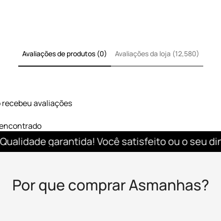
Uso Ideal:
Atividades ao ar livre
Viagens curtas
Avaliações de produtos (0)
Avaliações da loja (12,580)
Uso diário urbano
Academia e esportes
o recebeu avaliações
Leve tudo que você precisa com
esteja pronto para qualquer a
encontrado
lidade garantida! Você satisfeito ou o seu dinhei
Por que comprar Asmanhas?
Confirm your age