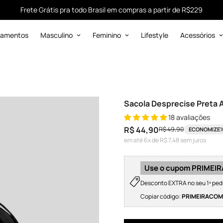
Frete Grátis pra todo Brasil em compras a partir de R$229
çamentos
Masculino
Feminino
Lifestyle
Acessórios
Sacola Desprecise Preta
18 avaliações
R$ 44,90
R$ 49,90
ECONOMIZE
Preço
Preço
em até 6x de R$ 7,48 sem juros
de
regular
venda
Use o cupom PRIME
Desconto EXTRA no seu 1º ped
Copiar código:
PRIMEIRACO