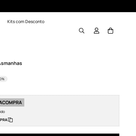
Kits com Desconto
 Asmanhas
10%
IRACOMPRA
ido
MPRA