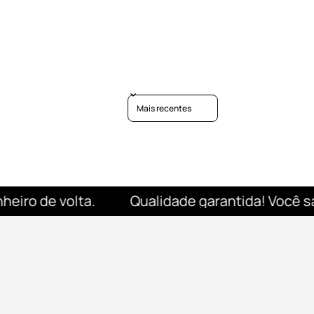
Sort reviews by
 estilo e facilidade. Tenha a sua Sacochila Asmanhas e
ventura com um toque de sarcasmo.
ro de volta.
Qualidade garantida! Você satis