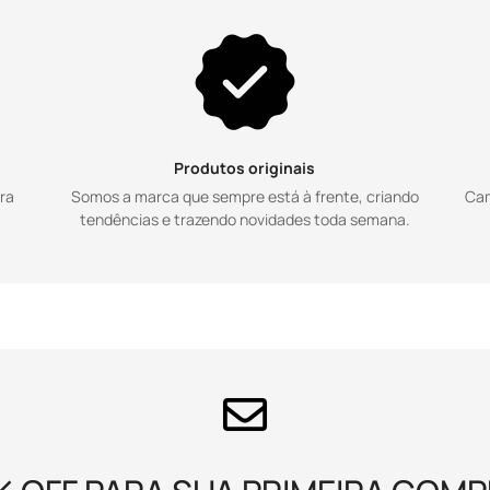
Are you 18 years old or older?
NO, I'M NOT
YES, I AM
Produtos originais
pra
Somos a marca que sempre está à frente, criando
Cam
tendências e trazendo novidades toda semana.