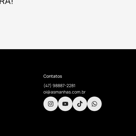
RA!
Contatos
(47) 98887-2281
oi@asmanhas.com.br